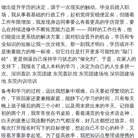
做出提升学历的决定，源于一次现实的触动。毕业后踏入职
场，我从事着基础的行政工作，起初觉得安稳便足矣，但随着
工作年限增加，我发现身边同事要么有着更高的学历背景，要
么在持续进修中不断拓宽能力边界 —— 同样的工作任务，他
们能提出更系统的解决方案；面对职业晋升的机会，学历和专
业知识的短板让我一次次错失。那一刻我才明白，学历或许不
是衡量能力的唯一标准，但它往往是打开更多可能性的 “敲门
砖”，更是倒逼自己保持学习状态的 “催化剂”。于是，在家人的
支持下，我报名了成人本科的学习，决定为自己的人生多拼一
次。
深圳轰趴 东莞团建 东莞轰趴馆 东莞团建场地 深圳团建场
地 东莞内训培训
备考和学习的过程，远比我想象中艰难。白天要处理繁琐的工
作，下班回家还要兼顾家庭，能静下心学习的时间，只有每天
晚上孩子睡后的两三个小时，以及周末挤出来的半天。记得最
初的两个月，我常常坐在书桌前，看着满页的专业术语走神，
白天的疲惫让我连翻书的力气都没有，好几次都想过放弃。但
每次打开报名时写下的目标便签，想起自己不甘心的样子，又
咬着牙重新拿起笔。为了提高效率，我把知识点整理成便携的