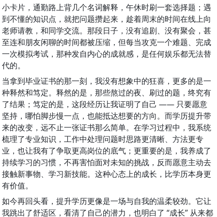
小卡片，通勤路上背几个名词解释，午休时刷一套选择题；遇
到不懂的知识点，就把问题攒起来，趁着周末的时间在线上向
老师请教，和同学交流。那段日子，没有追剧、没有聚会，甚
至连和朋友闲聊的时间都被压缩，但每当攻克一个难题、完成
一次模拟考试，那种发自内心的成就感，是任何娱乐都无法替
代的。
当拿到毕业证书的那一刻，我没有想象中的狂喜，更多的是一
种释然和笃定。释然的是，那些熬过的夜、刷过的题，终究有
了结果；笃定的是，这段经历让我证明了自己 —— 只要愿意
坚持，哪怕脚步慢一点，也能抵达想要的方向。而学历提升带
来的改变，远不止一张证书那么简单。在学习过程中，我系统
梳理了专业知识，工作中处理问题时思路更清晰、方法更专
业，也让我有了争取更高岗位的底气；更重要的是，我养成了
持续学习的习惯，不再害怕面对未知的挑战，反而愿意主动去
接触新事物、学习新技能。这种心态上的成长，比学历本身更
有价值。
如今再回头看，提升学历更像是一场与自我的温柔较劲。它让
我跳出了舒适区，看清了自己的潜力，也明白了 “成长” 从来都